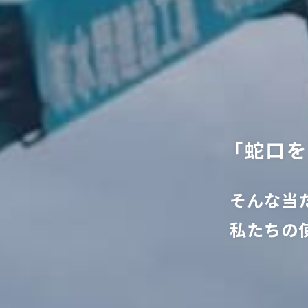
「
蛇
口
を
そ
ん
な
当
私
た
ち
の