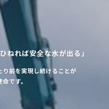
ひ
ね
れ
ば
安
全
な
水
が
出
る
」
た
り
前
を
実
現
し
続
け
る
こ
と
が
使
命
で
す
。